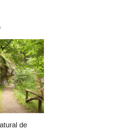
s
atural de