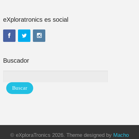
eXploratronics es social
Buscador
© eXploraTronics 2026.
Theme designed by
Macho