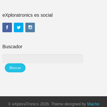
eXploratronics es social
Buscador
© eXploraTronics 2026.
Theme designed by
Macho